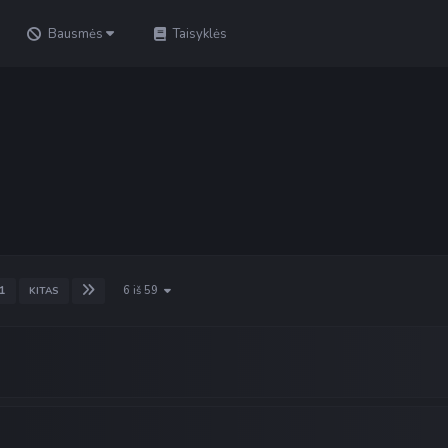
Bausmės
Taisyklės
6 iš 59
1
KITAS