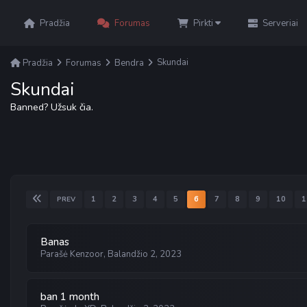
Pradžia
Forumas
Pirkti
Serveriai
Skundai
Pradžia
Forumas
Bendra
Skundai
Banned? Užsuk čia.
1
2
3
4
5
6
7
8
9
10
1
PREV
Banas
Parašė
Kenzoor
,
Balandžio 2, 2023
ban 1 month