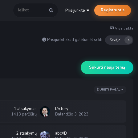
Registruotis
Prisijunkite
Visa veikla
Prisijunkite kad galėtumėt sekti
Sekėjai
6
Sukurti naują temą
ŽIŪRĖTI PAGAL
1
atsakymas
fActory
1413
peržiūrų
Balandžio 3, 2023
2
atsakymų
abcXD