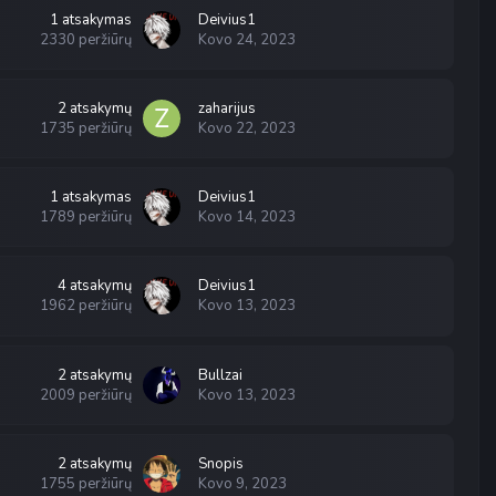
1
atsakymas
Deivius1
2330
peržiūrų
Kovo 24, 2023
2
atsakymų
zaharijus
1735
peržiūrų
Kovo 22, 2023
1
atsakymas
Deivius1
1789
peržiūrų
Kovo 14, 2023
4
atsakymų
Deivius1
1962
peržiūrų
Kovo 13, 2023
2
atsakymų
Bullzai
2009
peržiūrų
Kovo 13, 2023
2
atsakymų
Snopis
1755
peržiūrų
Kovo 9, 2023