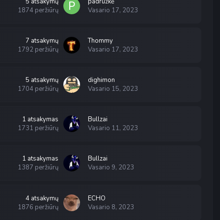
5
atsakymų
padružkė
1874
peržiūrų
Vasario 17, 2023
7
atsakymų
Thommy
1792
peržiūrų
Vasario 17, 2023
5
atsakymų
dighimon
1704
peržiūrų
Vasario 15, 2023
1
atsakymas
Bullzai
1731
peržiūrų
Vasario 11, 2023
1
atsakymas
Bullzai
1387
peržiūrų
Vasario 9, 2023
4
atsakymų
ECHO
1876
peržiūrų
Vasario 8, 2023