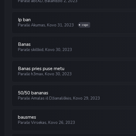
Parašė
abcXD
,
Balandžio 2, 2023
Ip ban
Parašė
Akumas
,
Kovo 31, 2023
csgo
Banas
Parašė
skillkid
,
Kovo 30, 2023
Banas pries puse metu
Parašė
h3max
,
Kovo 30, 2023
50/50 bananas
Parašė
Amalas iš Džianališkės
,
Kovo 29, 2023
bausmes
Parašė
Virsekas
,
Kovo 26, 2023