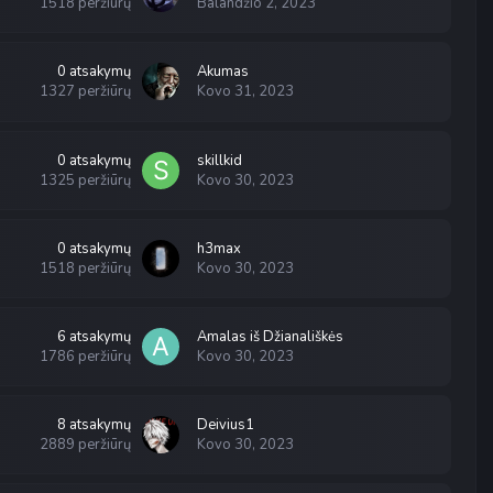
1518
peržiūrų
Balandžio 2, 2023
0
atsakymų
Akumas
1327
peržiūrų
Kovo 31, 2023
0
atsakymų
skillkid
1325
peržiūrų
Kovo 30, 2023
0
atsakymų
h3max
1518
peržiūrų
Kovo 30, 2023
6
atsakymų
Amalas iš Džianališkės
1786
peržiūrų
Kovo 30, 2023
8
atsakymų
Deivius1
2889
peržiūrų
Kovo 30, 2023