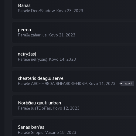
Banas
Parašė
DeezShadow
,
Kovo 23, 2023
perma
Parašė
zaharijus
,
Kovo 21, 2023
ne(ryžas)
Parašė
ne(ryžas)
,
Kovo 14, 2023
cheateris deaglu serve
Parašė
AS0FIH980AISHFAS08IFH0SIP
,
Kovo 11, 2023
report
Norėčiau gauti unban
Parašė
JusTDoiTas
,
Kovo 12, 2023
Senas ban'as
Parašė
Snopis
,
Vasario 18, 2023