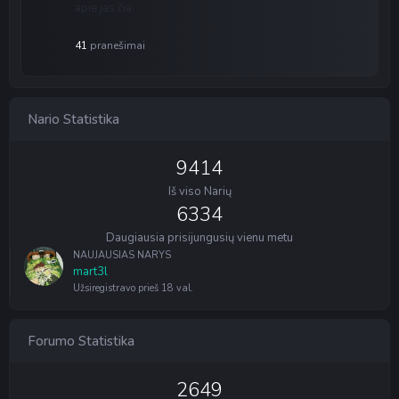
apie jas čia.
41
pranešimai
Nario Statistika
9414
Iš viso Narių
6334
Daugiausia prisijungusių vienu metu
NAUJAUSIAS NARYS
mart3l
Užsiregistravo
prieš 18 val.
Forumo Statistika
2649