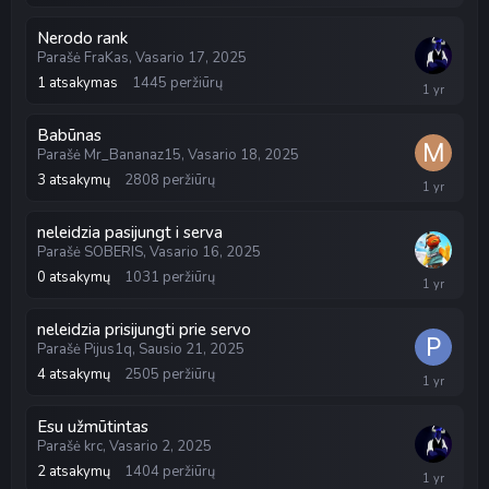
24,
2025
Nerodo rank
Parašė
FraKas
,
Vasario 17, 2025
1
atsakymas
1445
peržiūrų
Vasario
19,
2025
Babūnas
Parašė
Mr_Bananaz15
,
Vasario 18, 2025
3
atsakymų
2808
peržiūrų
Vasario
18,
2025
neleidzia pasijungt i serva
Parašė
SOBERIS
,
Vasario 16, 2025
0
atsakymų
1031
peržiūrų
Vasario
16,
2025
neleidzia prisijungti prie servo
Parašė
Pijus1q
,
Sausio 21, 2025
4
atsakymų
2505
peržiūrų
Vasario
12,
2025
Esu užmūtintas
Parašė
krc
,
Vasario 2, 2025
2
atsakymų
1404
peržiūrų
Vasario