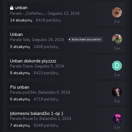
2024
unban
Parašė
-_DuReXxx_-
,
Gegužės 12, 2024
Gegužės
14
atsakymų
8418
peržiūrų
26,
2024
Unban
Parašė
Sidy
,
Gegužės 24, 2024
false cheat accusation
0
atsakymų
2408
peržiūrų
Gegužės
24,
2024
Unban diskorde plyzzzz
Parašė
Diana
,
Gegužės 5, 2024
8
atsakymų
6423
peržiūrų
Gegužės
8,
2024
Psi unban
Parašė
psiONis
,
Balandžio 9, 2024
6
atsakymų
4719
peržiūrų
Balandžio
10,
2024
Įdomesnė balandžio 1-oji :)
Parašė
Boxer1s
,
Balandžio 1, 2024
7
atsakymų
5048
peržiūrų
Balandžio
6,