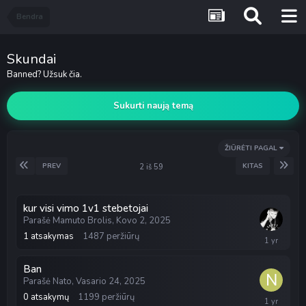
Bendra
Skundai
Banned? Užsuk čia.
Sukurti naują temą
ŽIŪRĖTI PAGAL
PREV
KITAS
2 iš 59
kur visi vimo 1v1 stebetojai
Parašė
Mamuto Brolis
,
Kovo 2, 2025
1
atsakymas
1487
peržiūrų
Kovo
3,
2025
Ban
Parašė
Nato
,
Vasario 24, 2025
0
atsakymų
1199
peržiūrų
Vasario