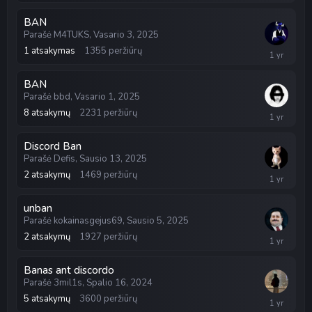
4,
2025
BAN
Parašė
M4TUKS
,
Vasario 3, 2025
1
atsakymas
1355
peržiūrų
Vasario
4,
2025
BAN
Parašė
bbd
,
Vasario 1, 2025
8
atsakymų
2231
peržiūrų
Vasario
2,
2025
Discord Ban
Parašė
Defis
,
Sausio 13, 2025
2
atsakymų
1469
peržiūrų
Sausio
14,
2025
unban
Parašė
kokainasgejus69
,
Sausio 5, 2025
2
atsakymų
1927
peržiūrų
Sausio
10,
2025
Banas ant discordo
Parašė
3mil1s
,
Spalio 16, 2024
5
atsakymų
3600
peržiūrų
Sausio