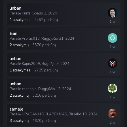
3,
2025
unban
Parašė
Kurts
,
Spalio 2, 2024
1
atsakymas
2452
peržiūrų
Spalio
9,
2024
Ban
Parašė
Profas013
,
Rugpjūčio 21, 2024
2
atsakymų
3570
peržiūrų
Rugsėjo
4,
2024
unban
Parašė
Kajus2009
,
Rugsėjo 3, 2024
1
atsakymas
2725
peržiūrų
Rugsėjo
4,
2024
unban
Parašė
cannabis
,
Rugpjūčio 12, 2024
2
atsakymų
3216
peržiūrų
Rugpjūčio
18,
2024
samale
Parašė
URAGANINIS KLAPCIUKAS
,
Birželio 19, 2024
3
atsakymų
4670
peržiūrų
Birželio
20,