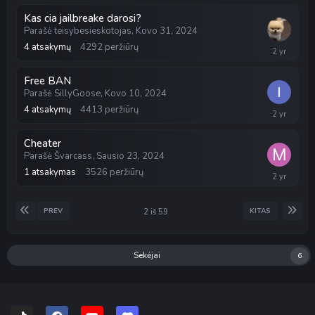
2024
Kas cia jailbreake darosi?
Parašė
teisybesieskotojas
,
Kovo 31, 2024
4
atsakymų
4292
peržiūrų
Balandžio
1,
2024
Free BAN
Parašė
SillyGoose
,
Kovo 10, 2024
4
atsakymų
4413
peržiūrų
Kovo
10,
2024
Cheater
Parašė
Švarcass
,
Sausio 23, 2024
1
atsakymas
3526
peržiūrų
Vasario
25,
2024
PREV
KITAS
2 iš 59
Sekėjai
6