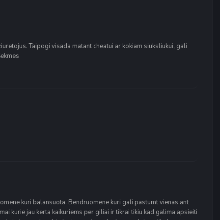
uretojus. Taipogi visada matant cheatui ar kokiam siuksliukui, gali
 Sekmes
uomene kuri balansuota. Bendruomene kuri gali pastumt vienas ant
ai kurie jau kerta kaikuriems per giliai ir tikrai tikiu kad galima apsieiti