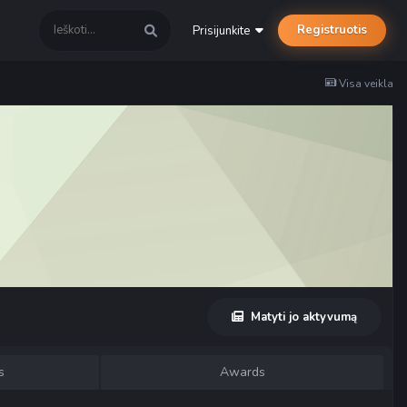
Registruotis
Prisijunkite
Visa veikla
Matyti jo aktyvumą
s
Awards