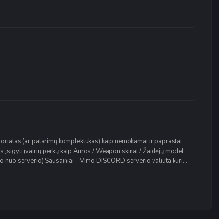
orialas (ar patarimų komplektukas) kaip nemokamai ir paprastai
s įsigyti įvairių perkų kaip Auros / Weapon skinai / Žaidėjų model
uso nuo serverio) Sausainiai - Vimo DISCORD serverio valiuta kuri...