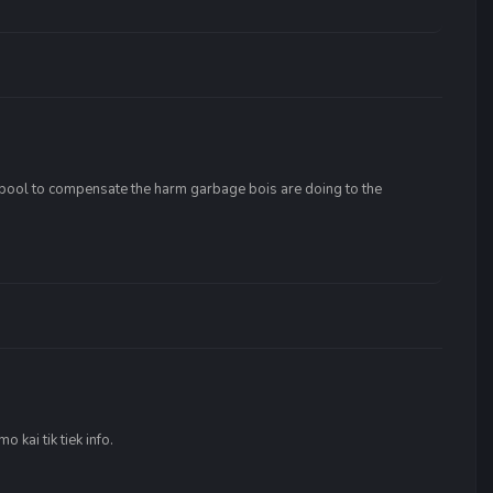
 pool to compensate the harm garbage bois are doing to the
kai tik tiek info.