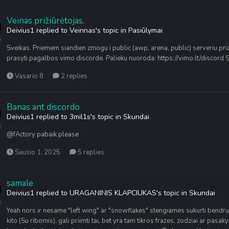
Veinas prižiūrėtojas.
Deivius1
replied to
Veinnas
's topic in
Pasiūlymai
Sveikas. Priemem siandien zmogu i public (awp, arena, public) serveriu prizi
prasyti pagalbos vimo discorde. Palieku nuoroda: https://vimo.lt/discord
Vasario 8
2 replies
Banas ant discordo
Deivius1
replied to
3mil1s
's topic in
Skundai
@fActory pabaik please
Sausio 1, 2025
5 replies
samale
Deivius1
replied to
URAGANINIS KLAPCIUKAS
's topic in
Skundai
Yeah nors ir nesame "left wing" ar "snowflakes" stengiames sukurti bendr
kito (Su ribomis), gali priimti tai, bet yra tam tikros frazes, zodziai ar pasakym