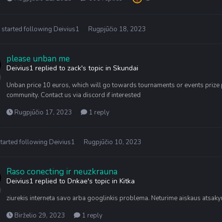
started following
Deivius1
Rugpjūčio 18, 2023
please unban me
Deivius1
replied to
zack
's topic in
Skundai
Unban price 10 euros, which will go towards tournaments or events prize
community. Contact us via discord if interested
Rugpjūčio 17, 2023
1 reply
tarted following
Deivius1
Rugpjūčio 10, 2023
Raso conecting ir neuzkrauna
Deivius1
replied to
Dnkae
's topic in
Kitka
ziurekis interneta savo arba googlinkis problema. Neturime aiskaus atsakymo 
Birželio 29, 2023
1 reply