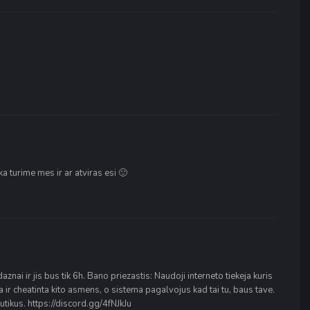
a turime mes ir ar atviras esi 🙂
ai ir jis bus tik 6h. Bano priezastis: Naudoji interneto tiekeja kuris
a ir cheatinta kito asmens, o sistema pagalvojus kad tai tu, baus tave.
utikus. https://discord.gg/4fNJkJu