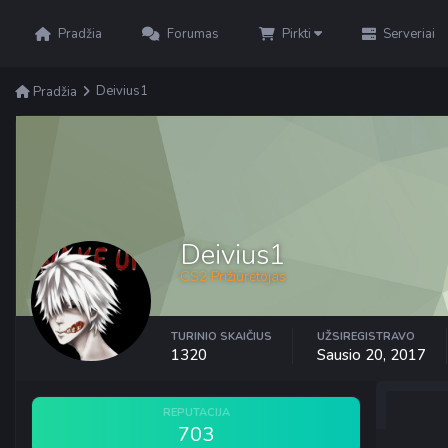
Pradžia
Forumas
Pirkti
Serveriai
Deivius1
Pradžia
Deivius1
CS2 Prižiūrėtojas
TURINIO SKAIČIUS
UŽSIREGISTRAVO
1320
Sausio 20, 2017
REPUTACIJA
703