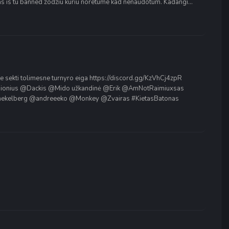
enas is tu banned zodziu kuriu noretume kad nenaudotum. Kadangi...
ite sekti tolimesne turnyro eiga https://discord.gg/KzVhCj4zpR
onius @Dackis @Mido užkandinė @Erik @AmNotRaimiuxsas
kelberg @andreeeko @Monkey @Zvairas #KietasBatonas