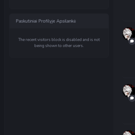
Paskutiniai Profilyje Apsilankė
The recent visitors block is disabled and is not
being shown to other users.