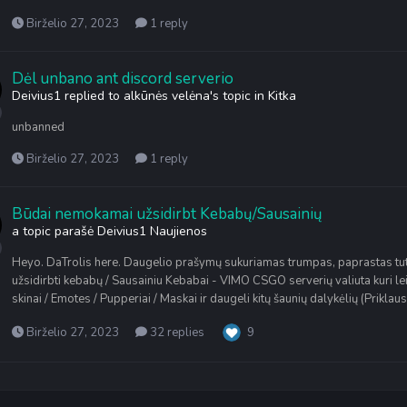
Birželio 27, 2023
1 reply
Dėl unbano ant discord serverio
Deivius1
replied to
alkūnės velėna
's topic in
Kitka
unbanned
Birželio 27, 2023
1 reply
Būdai nemokamai užsidirbt Kebabų/Sausainių
a topic parašė
Deivius1
Naujienos
Heyo. DaTrolis here. Daugelio prašymų sukuriamas trumpas, paprastas tut
užsidirbti kebabų / Sausainiu Kebabai - VIMO CSGO serverių valiuta kuri lei
skinai / Emotes / Pupperiai / Maskai ir daugeli kitų šaunių dalykėlių (Prikla
Birželio 27, 2023
32 replies
9