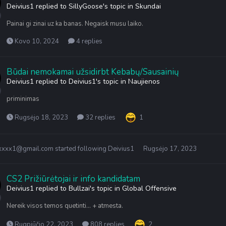
Deivius1
replied to
SillyGoose
's topic in
Skundai
Painai gi zinai uz ka banas. Negaisk musu laiko.
Kovo 10, 2024
4 replies
Būdai nemokamai užsidirbt Kebabų/Sausainių
Deivius1
replied to
Deivius1
's topic in
Naujienos
priminimas
Rugsėjo 18, 2023
32 replies
1
xxxxx1@gmail.com
started following
Deivius1
Rugsėjo 17, 2023
CS2 Prižiūrėtojai ir info kandidatam
Deivius1
replied to
Bullzai
's topic in
Global Offensive
Nereik visos temos quetinti... + atmesta.
Rugpjūčio 22, 2023
808 replies
2