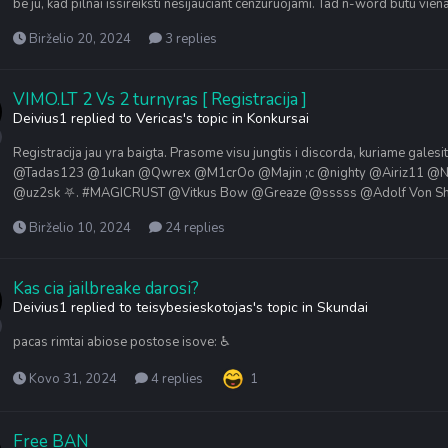
be ju, kad pilnai issireiksti nesijauciant cenzuruojami. Tad n-word butu vi
Birželio 20, 2024
3 replies
VIMO.LT 2 Vs 2 turnyras [ Registracija ]
Deivius1
replied to
Vericas
's topic in
Konkursai
Registracija jau yra baigta. Prasome visu jungtis i discorda, kuriame gales
@Tadas123 @1ukan @Qwrex @M1crOo @Majin ;c @nighty @Airiz11 @Ni
@uz2sk ⛧. #MAGICRUST @Vitkus Bow @Greaze @sssss @Adolf Von She
Birželio 10, 2024
24 replies
Kas cia jailbreake darosi?
Deivius1
replied to
teisybesieskotojas
's topic in
Skundai
pacas rimtai abiose postose isove: ♿
Kovo 31, 2024
4 replies
1
Free BAN