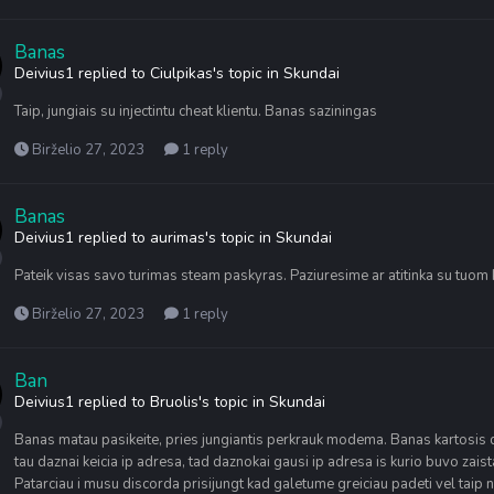
Banas
Deivius1
replied to
Ciulpikas
's topic in
Skundai
Taip, jungiais su injectintu cheat klientu. Banas saziningas
Birželio 27, 2023
1 reply
Banas
Deivius1
replied to
aurimas
's topic in
Skundai
Pateik visas savo turimas steam paskyras. Paziuresime ar atitinka su tuom k
Birželio 27, 2023
1 reply
Ban
Deivius1
replied to
Bruolis
's topic in
Skundai
Banas matau pasikeite, pries jungiantis perkrauk modema. Banas kartosis dazn
tau daznai keicia ip adresa, tad daznokai gausi ip adresa is kurio buvo zaist
Patarciau i musu discorda prisijungt kad galetume greiciau padeti vel taip n