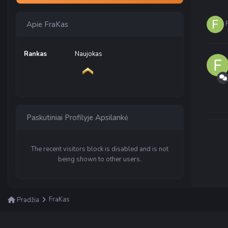
Apie FraKas
Rankas
Naujokas
Paskutiniai Profilyje Apsilankė
The recent visitors block is disabled and is not
being shown to other users.
FraKas
Pradžia