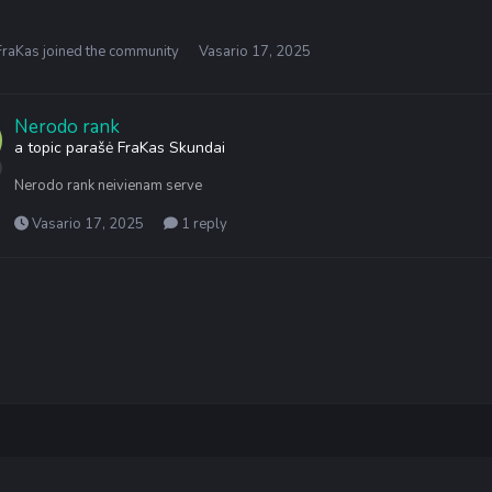
FraKas
joined the community
Vasario 17, 2025
Nerodo rank
a topic parašė
FraKas
Skundai
Nerodo rank neivienam serve
Vasario 17, 2025
1 reply