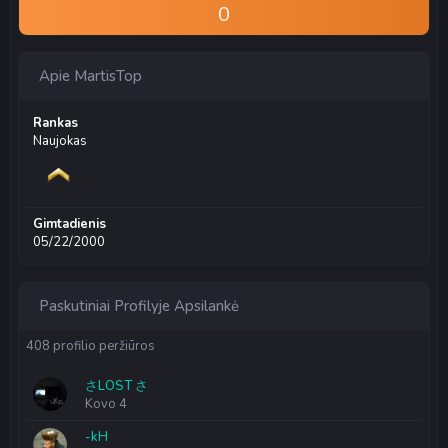
0
Apie MartisTop
Rankas
Naujokas
Gimtadienis
05/22/2000
Paskutiniai Profilyje Apsilankė
408 profilio peržiūros
さLOST さ
Kovo 4
-kH