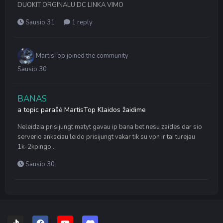
DUOKIT ORGINALU DC LINKA VIMO
Sausio 31
1 reply
MartisTop
joined the community
Sausio 30
BANAS
a topic parašė
MartisTop
Klaidos žaidime
Neleidzia prisijungt matyt gavau ip bana bet nesu zaides dar sio
serverio anksciau leido prisijungt vakar tik su vpn ir tai turejau
1k-2kpingo...
Sausio 30