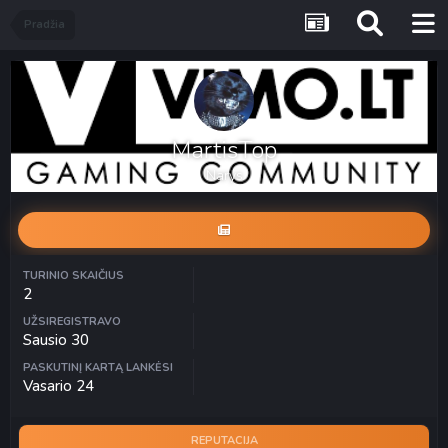
Pradžia
MartisTop
Narys
TURINIO SKAIČIUS
2
UŽSIREGISTRAVO
Sausio 30
PASKUTINĮ KARTĄ LANKĖSI
Vasario 24
REPUTACIJA