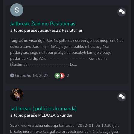
Jailbreak Žaidimo Pasiūlymas
a topic parašė
Juoziukas22
Pasiūlymai
Taigi aš ne visai ilgai žaidžiu jailbreak serveryje, bet nusprendžiau
sukurti savo žaidimą, ir GAL jis jums patiks ir bus logiškai
padarytas, jaigu ne labai prašyčiau pasakyti kurioje vietoje
padariau klaidų. Ačiū. ---------------------- Kontrolinis
(Žaidimas) ---------------------- Es...
Gruodžio 14, 2022
2
Jail break ( policijos komanda)
a topic parašė
MEDOZA
Skundai
Sveiki visi yra tokia situacija kai rasau ( 2022-01-05 13:30) jail
breake niera nieko kas galetu pravesti dienas ir ši situacija gali