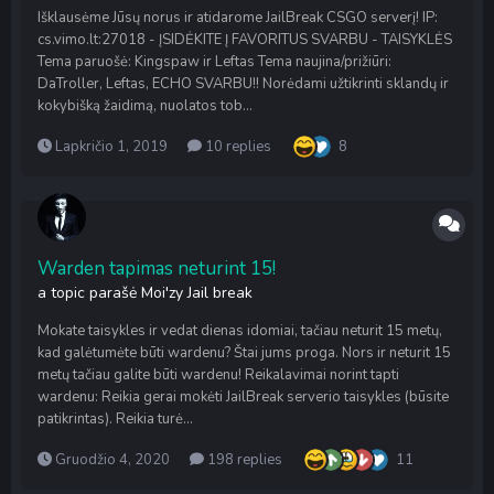
Išklausėme Jūsų norus ir atidarome JailBreak CSGO serverį! IP:
cs.vimo.lt:27018 - ĮSIDĖKITE Į FAVORITUS SVARBU - TAISYKLĖS
Tema paruošė: Kingspaw ir Leftas Tema naujina/prižiūri:
DaTroller, Leftas, ECHO SVARBU!! Norėdami užtikrinti sklandų ir
kokybišką žaidimą, nuolatos tob...
Lapkričio 1, 2019
10 replies
8
Warden tapimas neturint 15!
a topic parašė
Moi'zy
Jail break
Mokate taisykles ir vedat dienas idomiai, tačiau neturit 15 metų,
kad galėtumėte būti wardenu? Štai jums proga. Nors ir neturit 15
metų tačiau galite būti wardenu! Reikalavimai norint tapti
wardenu: Reikia gerai mokėti JailBreak serverio taisykles (būsite
patikrintas). Reikia turė...
Gruodžio 4, 2020
198 replies
11