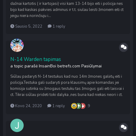
dažnai kartotis ( ir kartojasi) visi kam 13-14 bijo eiti i policija nes
bijo kad kaskas pakvies adminus ir t.t. siulau leisti žmonem eiti ct
jeigu niera norinčiuju i...
Sausio 5, 2022
1 reply
N-14 Warden tapimas
a topic parašė
InsainBoi betrefs.com
Pasiūlymai
Siūlau padaryti N-14 testukus kad nuo 14m žmones galėtų eiti i
policija.Testuka gali sudaryti pora klausimų apie komandas jei
komisija sutinka su žmogaus testuku tas žmogus gali eiti laisvai i
ct. Tikrai siūlau prideti toki dalyka ,nes buna kad niekas neori i ct.
Kovo 24, 2020
1 reply
9