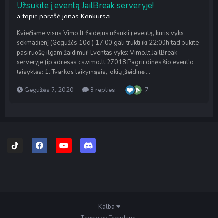
Užsukite į eventą JailBreak serveryje!
a topic parašė
jonas
Konkursai
Kviečiame visus Vimo.lt žaidėjus užsukti į eventą, kuris vyks
sekmadienį (Gegužės 10d.) 17:00 gali trukti iki 22:00h tad būkite
pasiruošę ilgam žaidimui! Eventas vyks: Vimo.lt JailBreak
serveryje (ip adresas cs.vimo.lt:27018 Pagrindinės šio event'o
taisyklės: 1. Tvarkos laikymąsis, jokių įžeidinėj...
Gegužės 7, 2020
8 replies
7
Kalba
Theme by Templanet