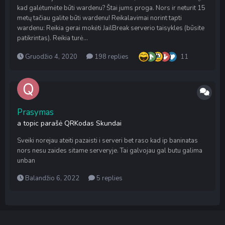
kad galėtumėte būti wardenu? Štai jums proga. Nors ir neturit 15
metų tačiau galite būti wardenu! Reikalavimai norint tapti
wardenu: Reikia gerai mokėti JailBreak serverio taisykles (būsite
patikrintas). Reikia turė...
Gruodžio 4, 2020
198 replies
11
Prasymas
a topic parašė
QRKodas
Skundai
Sveiki norejau ateiti pazaisti i serveri bet raso kad ip baninatas
nors nesu zaides sitame serveryje. Tai galvojau gal butu galima
unban
Balandžio 6, 2022
5 replies