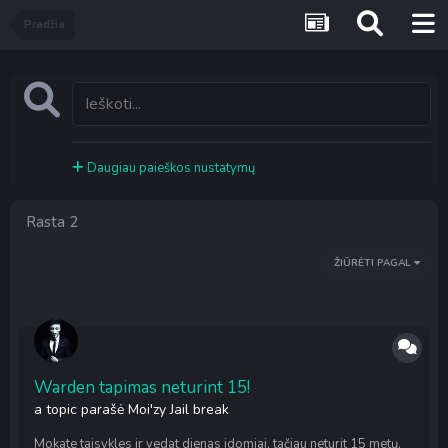
Pradžia
Daugiau paieškos nustatymų
Rasta 2
ŽIŪRĖTI PAGAL
Warden tapimas neturint 15!
a topic parašė
Moi'zy
Jail break
Mokate taisykles ir vedat dienas idomiai, tačiau neturit 15 metų,