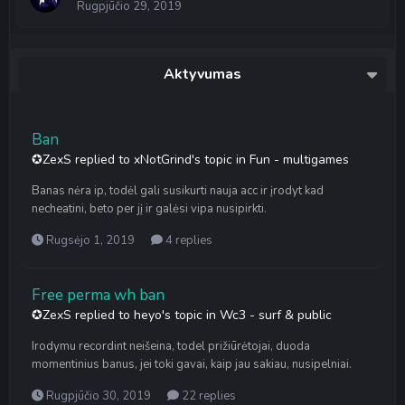
Rugpjūčio 29, 2019
Aktyvumas
Ban
✪ZexS
replied to
xNotGrind
's topic in
Fun - multigames
Banas nėra ip, todėl gali susikurti nauja acc ir įrodyt kad
necheatini, beto per jį ir galėsi vipa nusipirkti.
Rugsėjo 1, 2019
4 replies
Free perma wh ban
✪ZexS
replied to
heyo
's topic in
Wc3 - surf & public
Irodymu recordint neišeina, todel prižiūrėtojai, duoda
momentinius banus, jei toki gavai, kaip jau sakiau, nusipelniai.
Rugpjūčio 30, 2019
22 replies