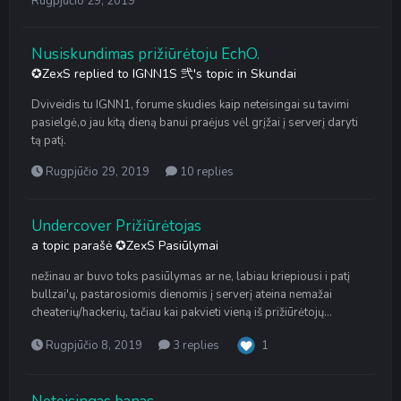
Rugpjūčio 29, 2019
Nusiskundimas prižiūrėtoju EchO.
✪ZexS
replied to
IGNN1S 弐
's topic in
Skundai
Dviveidis tu IGNN1, forume skudies kaip neteisingai su tavimi
pasielgė,o jau kitą dieną banui praėjus vėl grįžai į serverį daryti
tą patį.
Rugpjūčio 29, 2019
10 replies
Undercover Prižiūrėtojas
a topic parašė
✪ZexS
Pasiūlymai
nežinau ar buvo toks pasiūlymas ar ne, labiau kriepiousi i patį
bullzai'ų, pastarosiomis dienomis į serverį ateina nemažai
cheaterių/hackerių, tačiau kai pakvieti vieną iš prižiūrėtojų...
Rugpjūčio 8, 2019
3 replies
1