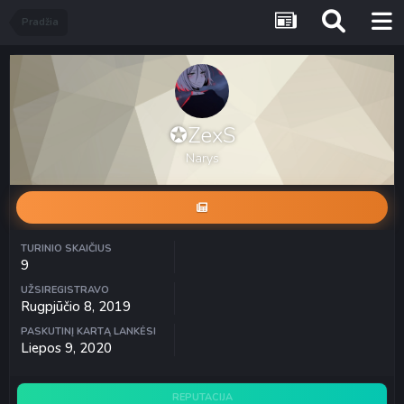
Pradžia
✪ZexS
Narys
TURINIO SKAIČIUS
9
UŽSIREGISTRAVO
Rugpjūčio 8, 2019
PASKUTINĮ KARTĄ LANKĖSI
Liepos 9, 2020
REPUTACIJA