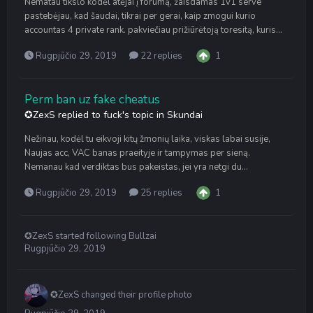
Nematau tikslo kodėl atėjai į forumą, žaisdamas 1v1 serve
pastebėjau, kad šaudai, tikrai per gerai, kaip zmogui kurio
accountas 4 private rank. pakviečiau prižiūrėtoją toresitą, kuris...
Rugpjūčio 29, 2019
22 replies
1
Perm ban uz fake cheatus
✪ZexS
replied to
fuck
's topic in
Skundai
Nežinau, kodėl tu eikvoji kitų žmonių laika, viskas labai susije,
Naujas acc, VAC banas praeityje ir tampymas per sieną.
Nemanau kad verdiktas bus pakeistas, jei yra netgi du...
Rugpjūčio 29, 2019
25 replies
1
✪ZexS
started following
Bullzai
Rugpjūčio 29, 2019
✪ZexS
changed their profile photo