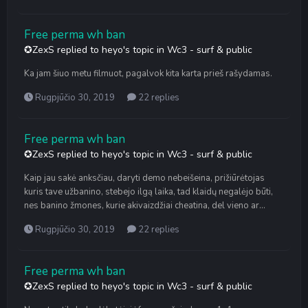
Free perma wh ban
✪ZexS
replied to
heyo
's topic in
Wc3 - surf & public
Ka jam šiuo metu filmuot, pagalvok kita karta prieš rašydamas.
Rugpjūčio 30, 2019
22 replies
Free perma wh ban
✪ZexS
replied to
heyo
's topic in
Wc3 - surf & public
Kaip jau sakė anksčiau, daryti demo nebeišeina, prižiūrėtojas
kuris tave užbanino, stebejo ilgą laika, tad klaidų negalėjo būti,
nes banino žmones, kurie akivaizdžiai cheatina, del vieno ar...
Rugpjūčio 30, 2019
22 replies
Free perma wh ban
✪ZexS
replied to
heyo
's topic in
Wc3 - surf & public