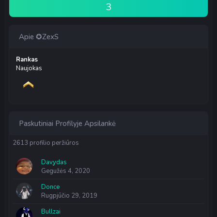
3
Apie ✪ZexS
Rankas
Naujokas
Paskutiniai Profilyje Apsilankė
2613 profilio peržiūros
Davỿdas
Gegužės 4, 2020
Donce
Rugpjūčio 29, 2019
Bullzai