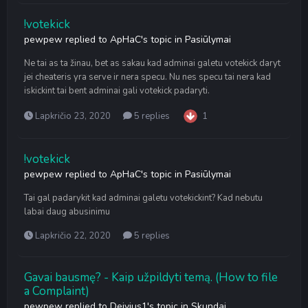
!votekick
pewpew
replied to
ApHaC
's topic in
Pasiūlymai
Ne tai as ta žinau, bet as sakau kad adminai galetu votekick daryt
jei cheateris yra serve ir nera specu. Nu nes specu tai nera kad
iskickint tai bent adminai gali votekick padaryti.
Lapkričio 23, 2020
5 replies
1
!votekick
pewpew
replied to
ApHaC
's topic in
Pasiūlymai
Tai gal padarykit kad adminai galetu votekickint? Kad nebutu
labai daug abusinimu
Lapkričio 22, 2020
5 replies
Gavai bausmę? - Kaip užpildyti temą. (How to file
a Complaint)
pewpew
replied to
Deivius1
's topic in
Skundai