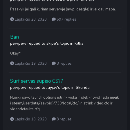
Pasakyk jei gali kuriam serveryje (awp, deagle) ir jei gali mapa.
Lapkričio 20, 2020
697 replies
Ban
pewpew
replied to
skipe
's topic in
Kitka
Okay*
Lapkričio 19, 2020
8 replies
Surf servas supiso CS??
pewpew
replied to
Jayjay
's topic in
Skundai
Nueik i savo launch options istrink viska ir idek -novid Tada nueik
i steam/userdata/{savoid}/730/local/cfg/ ir istrink video.cfg ir
videodefaults.cfg
Lapkričio 18, 2020
8 replies