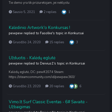
Tie demo yra tik priziuretojam, jei neklystu
Sausio 5, 2021
2 replies
1
Kalėdinio Artwork'o Konkursas !
pewpew
replied to
Fasolke
's topic in
Konkursai
Gruodžio 24, 2020
15 replies
3
Užduotis - Kalėdų eglutė
pewpew
replied to
Deivius1
's topic in
Konkursai
Kalėdų eglutė, DC: pew#2074 Steam:
https://steamcommunity.com/id/pewpew360/
Gruodžio 23, 2020
20 replies
6
Vimo.lt Surf Classic Eventas - 6# Savaitė -
Užbaigimas