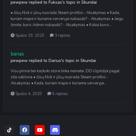
pewpew
replied to
Fuksas
's topic in
Skundai
• Jūsų Nick ir jūsų nuorada Steam profilio.- Atsakymas • Kada,
kuriam mape ir kuriame serveryje nubaudė? - Atsakymas • Jeigu
žinote, kuris Admin nubaudė? - Atsakymas • Kokia buvo...
Spalio 29, 2020
3 replies
banas
pewpew
replied to
Darius
's topic in
Skundai
Visu pirma ten kazkoki store linka nemetei :DD Uzpildyk pagal
sita sablona • Jūsų Nick ir jūsų nuorada Steam profilio.-
Atsakymas • Kada, kuriam mape ir kuriame serveryje...
Spalio 4, 2020
5 replies