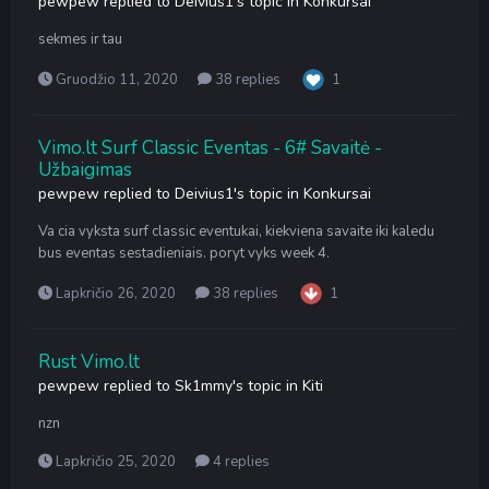
pewpew
replied to
Deivius1
's topic in
Konkursai
sekmes ir tau
Gruodžio 11, 2020
38 replies
1
Vimo.lt Surf Classic Eventas - 6# Savaitė -
Užbaigimas
pewpew
replied to
Deivius1
's topic in
Konkursai
Va cia vyksta surf classic eventukai, kiekviena savaite iki kaledu
bus eventas sestadieniais. poryt vyks week 4.
Lapkričio 26, 2020
38 replies
1
Rust Vimo.lt
pewpew
replied to
Sk1mmy
's topic in
Kiti
nzn
Lapkričio 25, 2020
4 replies