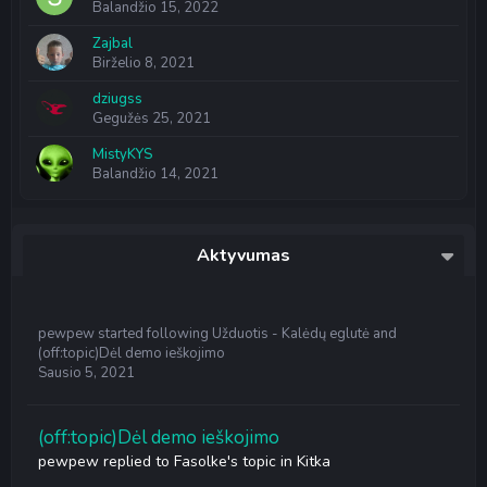
Balandžio 15, 2022
Zajbal
Birželio 8, 2021
dziugss
Gegužės 25, 2021
MistyKYS
Balandžio 14, 2021
Aktyvumas
pewpew
started following
Užduotis - Kalėdų eglutė
and
(off:topic)Dėl demo ieškojimo
Sausio 5, 2021
(off:topic)Dėl demo ieškojimo
pewpew
replied to
Fasolke
's topic in
Kitka