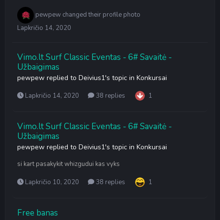
pewpew
changed their profile photo
Lapkričio 14, 2020
Vimo.lt Surf Classic Eventas - 6# Savaitė -
Užbaigimas
pewpew
replied to
Deivius1
's topic in
Konkursai
Lapkričio 14, 2020
38 replies
1
Vimo.lt Surf Classic Eventas - 6# Savaitė -
Užbaigimas
pewpew
replied to
Deivius1
's topic in
Konkursai
si kart pasakykit whizgudui kas vyks
Lapkričio 10, 2020
38 replies
1
Free banas