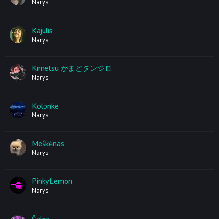
Narys
Kajulis
Narys
Kimetsu かまどタンジロ
Narys
Kolonke
Narys
Meškėnas
Narys
PinkyLemon
Narys