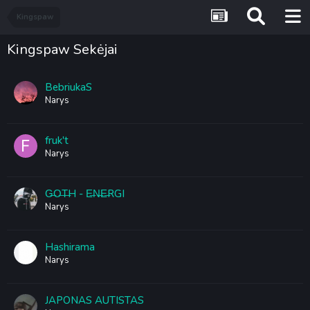
Kingspaw
Kingspaw Sekėjai
BebriukaS
Narys
fruk't
Narys
G̶O̶T̶H - E̶N̶E̶RGI
Narys
Hashirama
Narys
JAPONAS AUTISTAS