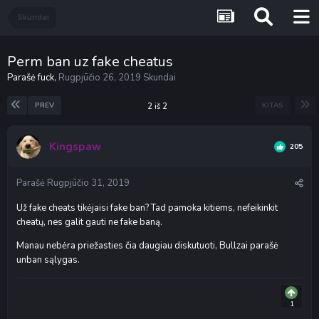
Skundai
Perm ban uz fake cheatus
Parašė
fuck
,
Rugpjūčio 26, 2019
Skundai
PREV
KITAS
2 iš 2
Kingspaw
205
Parašė
Rugpjūčio 31, 2019
Už fake cheats tikėjaisi fake ban? Tad pamoka kitiems, nefeikinkit
cheatų, nes galit gauti ne fake baną.
Manau nebėra priežasties čia daugiau diskutuoti, Bullzai parašė
unban sąlygas.
1