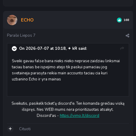
ECHO
168
Parašė
Liepos 7
On 2026-07-07 at 10:18,
✦ kR
said:
Sveiki gavau false bana nieks nieko neprase zaidziau linksmai
taciau banas be ispejimo atejo tik paskui pamaciau jog
svetaineja parasyta reikia main accounto taciau cia kuri
uzbanino Echo ir yra mainas
Sveikutis, pasikelk ticket'ą discord'e. Ten komanda greičiau viską
išspręs. Nes WEB mums nėra prioritizuotas atsakyt.
Discord'as -
https://vimo.lt/discord
Cituoti