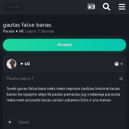
Skundai
gautas false banas
Parašė
✦ kR
,
Liepos 7
Skundai
Atsakyti
✦ kR
0
Parašė
Liepos 7
Sveiki gavau false bana nieks nieko neprase zaidziau linksmai taciau
banas be ispejimo atejo tik paskui pamaciau jog svetaineja parasyta
reikia main accounto taciau cia kuri uzbanino Echo ir yra mainas
Cituoti