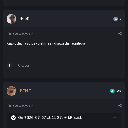
✦ kR
0
Parašė
Liepos 7
Kazkodel raso pakvietimas i discorda negalioja
Cituoti
ECHO
168
Parašė
Liepos 7
On 2026-07-07 at 11:27,
✦ kR
said: