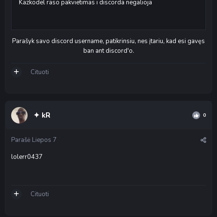
Kazkodel raso pakvietimas i discorda negalioja
Parašyk savo discord username, patikrinsiu, nes įtariu, kad esi gavęs
ban ant discord'o.
Cituoti
✦ kR
0
Parašė
Liepos 7
lolerr0437
Cituoti