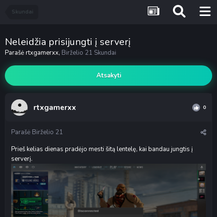
Skundai
Neleidžia prisijungti į serverį
Parašė
rtxgamerxx
,
Birželio 21
Skundai
Atsakyti
rtxgamerxx
0
Parašė
Birželio 21
Prieš kelias dienas pradėjo mesti šitą lentelę, kai bandau jungtis į
serverį.