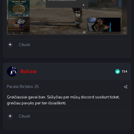
Cituoti
Bullzai
724
Parašė
Birželio 25
Greičiausiai gavai ban. Siūlyčiau per mūsų discord susikurt ticket,
greičiau pavyks per ten išsiaiškinti.
Cituoti