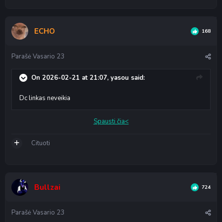
ECHO
168
Parašė
Vasario 23
On 2026-02-21 at 21:07,
yasou
said:
Dc linkas neveikia
Spausti čia<
Cituoti
Bullzai
724
Parašė
Vasario 23