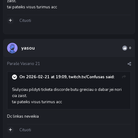
zaist.
tai pateiks visus turimus acc
Cituoti
yasou
0
Parašė
Vasario 21
On 2026-02-21 at 19:09,
twitch.tv/Confusas
said:
Siulyciau pildyti ticketa discorde butu greiciau o dabar jei nori
cia zaist.
tai pateiks visus turimus acc
Dc linkas neveikia
Cituoti