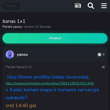
Skundai
banas 1x1
Parašė
yasou
,
Vasario 21
Skundai
Atsakyti
yasou
0
Parašė
Vasario 21
Jūsų Steam profilio linkas (nuoroda)
.
https://steamcommunity.com/profiles/76561198263251448/
• Kada, kuriam mape ir kuriame serveryje
nubaudė?
snd 14:40 gal