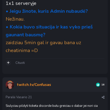
1x1 serveryje
• Jeigu žinote, kuris Admin nubaudė?
Nežinau.
• Kokia buvo situacija ir kas vyko prieš
gaunant bausmę?
zaidziau 5min gal ir gavau bana uz
cheatinima =D
Cituoti
twitch.tv/Confusas
16
Parašė
Vasario 21
Siulyciau pildyti ticketa discorde butu greiciau o dabar jei nori cia