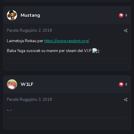
Mustang
1
Parašė
Rugpjūčio 2, 2018
Laimetoja Rinkau per
https://www.random.org/
Baba Yaga susisiek su manim per steam del V.I.P
W1LF
2
Parašė
Rugpjūčio 3, 2018
-. -