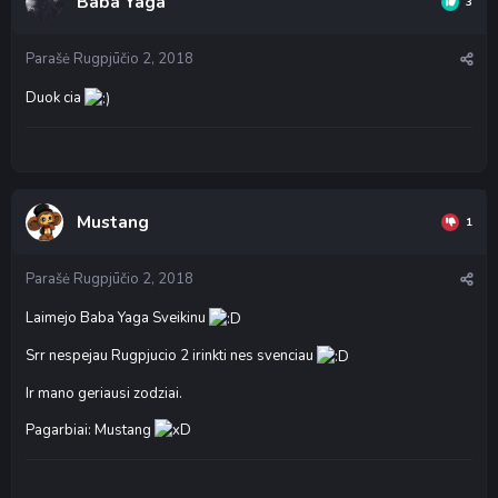
Baba Yaga
3
Parašė
Rugpjūčio 2, 2018
Duok cia
Mustang
1
Parašė
Rugpjūčio 2, 2018
Laimejo Baba Yaga Sveikinu
Srr nespejau Rugpjucio 2 irinkti nes svenciau
Ir mano geriausi zodziai.
Pagarbiai: Mustang