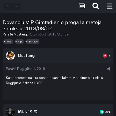
Skundai
Dovanoju VIP Gimtadienio proga laimetoja
isrinksiu 2018/08/02
Parašė
Mustang
,
Rugpjūčio 1, 2018
Skundai
free
vip
birthay
Mustang
1
Parašė
Rugpjūčio 1, 2018
Kas pacomentina sita post turi sansa laimeti vip laimetoja rinksiu
Rugpjucio 2 diena HYPE
IGNN1S 弐
301