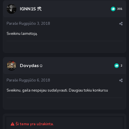
IGNN1S 弐
301
Parašė
Rugpjūčio 3, 2018
Sveikinu laimėtoją.
Dovydas☺
2
Parašė
Rugpjūčio 6, 2018
Sveikinu, gaila nespėjau sudalyvauti. Daugiau tokiu konkursu
Ši tema yra užrakinta.