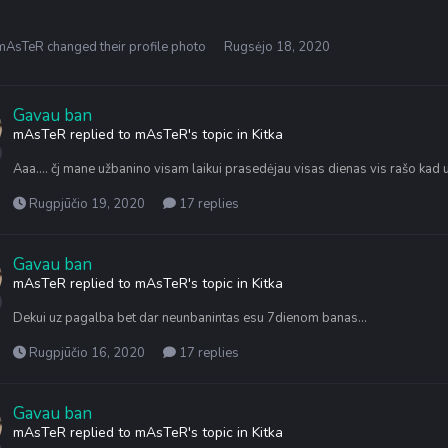
mAsTeR
changed their profile photo
Rugsėjo 18, 2020
Gavau ban
mAsTeR
replied to
mAsTeR
's topic in
Kitka
Aaa.... čj mane užbanino visam laikui prasedėjau visas dienas vis rašo kad 
Rugpjūčio 19, 2020
17 replies
Gavau ban
mAsTeR
replied to
mAsTeR
's topic in
Kitka
Dekui uz pagalba bet dar neunbanintas esu 7dienom banas...
Rugpjūčio 16, 2020
17 replies
Gavau ban
mAsTeR
replied to
mAsTeR
's topic in
Kitka