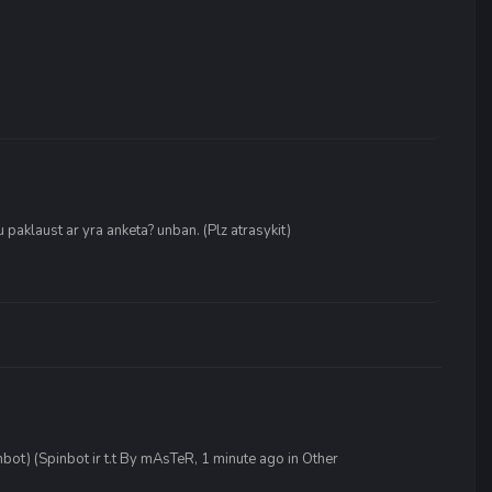
 paklaust ar yra anketa? unban. (Plz atrasykit)
Aimbot) (Spinbot ir t.t By mAsTeR, 1 minute ago in Other