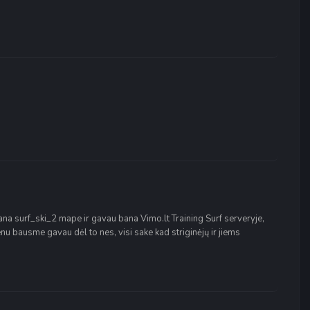
bana surf_ski_2 mape ir gavau bana Vimo.lt Training Surf serveryje,
nu bausme gavau dėl to nes, visi sake kad striginėjų ir jiems