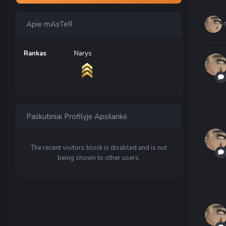
Apie mAsTeR
Rankas
Narys
Paskutiniai Profilyje Apsilankė
The recent visitors block is disabled and is not
being shown to other users.