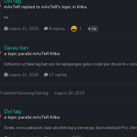
Dėl tag.
mAsTeR
replied to
mAsTeR
's topic in
Kitka
ne
Liepos 31, 2020
8 replies
1
vip
Gavau ban
a topic parašė
mAsTeR
Kitka
Uzbanino uz fake lag bet vps nk nepajunges galiu irodyt per discord + noriu
Liepos 31, 2020
17 replies
R
started following
Dėl tag.
Liepos 20, 2020
Dėl tag.
a topic parašė
mAsTeR
Kitka
Sveiki, noriu paklausti, kaip užsidėti tag'ą serveryje, (kuris keičiasi) Pvz. (