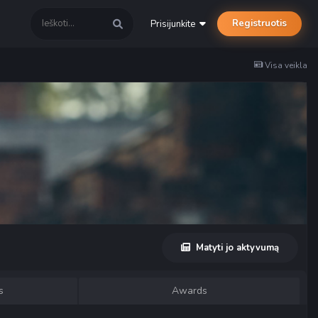
Registruotis
Prisijunkite
Visa veikla
Matyti jo aktyvumą
s
Awards