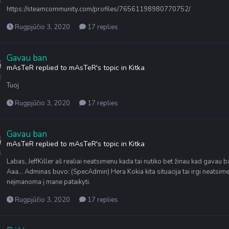
https://steamcommunity.com/profiles/76561198980770752/
Rugpjūčio 3, 2020
17 replies
Gavau ban
mAsTeR
replied to
mAsTeR
's topic in
Kitka
Tuoj
Rugpjūčio 3, 2020
17 replies
Gavau ban
mAsTeR
replied to
mAsTeR
's topic in
Kitka
Labas, JeffKiller aš realiai neatsimenu kada tai nutiko bet žinau kad gavau 
Aaa... Adminas buvo: (SpecAdmin) Hera Kokia kita situacija tai irgi neatsime
neįmanoma į mane pataikyti.
Rugpjūčio 3, 2020
17 replies