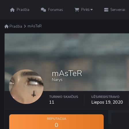
Pradžia
Forumas
Pirkti
Serveriai
mAsTeR
Pradžia
mAsTeR
Narys
TURINIO SKAIČIUS
UŽSIREGISTRAVO
11
Liepos 19, 2020
REPUTACIJA
0