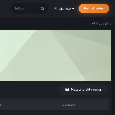
Registruotis
Prisijunkite
Visa veikla
Matyti jo aktyvumą
s
Awards