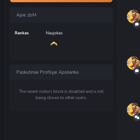
Apie zbM
Rankas
Naujokas
Paskutiniai Profilyje Apsilankė
The recent visitors block is disabled and is not
being shown to other users.