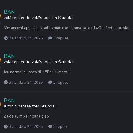
BAN
zbM
replied to
zbM
's topic in
Skundai
Mix ancient apytikslus laikas man rodos buvo kokia 14:00-15:00 laikotapi
Balandžio 24, 2025
3 replies
BAN
zbM
replied to
zbM
's topic in
Skundai
Jau normaliau pazaidi ir ''Baninkit sita''
Balandžio 24, 2025
3 replies
BAN
a topic parašė
zbM
Skundai
Zaidziau mixa ir bana piso
Balandžio 24, 2025
3 replies