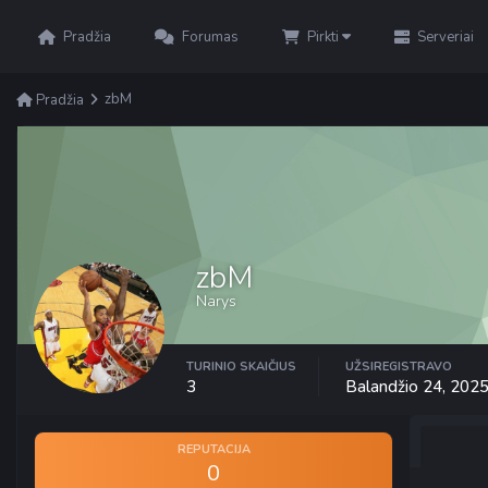
Pradžia
Forumas
Pirkti
Serveriai
zbM
Pradžia
zbM
Narys
TURINIO SKAIČIUS
UŽSIREGISTRAVO
3
Balandžio 24, 202
REPUTACIJA
0