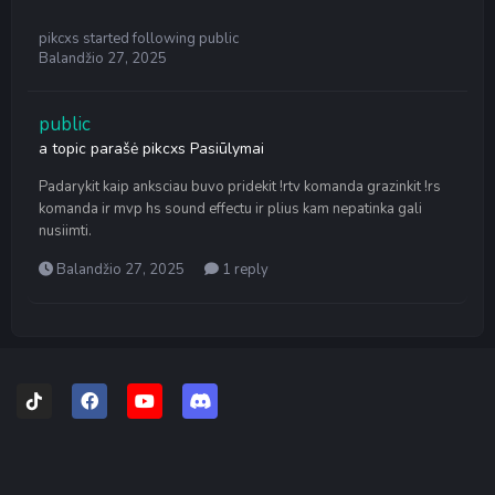
pikcxs
started following
public
Balandžio 27, 2025
public
a topic parašė
pikcxs
Pasiūlymai
Padarykit kaip anksciau buvo pridekit !rtv komanda grazinkit !rs
komanda ir mvp hs sound effectu ir plius kam nepatinka gali
nusiimti.
Balandžio 27, 2025
1 reply