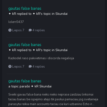
gautas false banas
✦ kR
replied to
✦ kR
's topic in
Skundai
lolerr0437
Liepos 7
4 replies
gautas false banas
✦ kR
replied to
✦ kR
's topic in
Skundai
Kazkodel raso pakvietimas i discorda negalioja
Liepos 7
4 replies
gautas false banas
a topic parašė
✦ kR
Skundai
Sveiki gavau false bana nieks nieko neprase zaidziau linksmai
taciau banas be ispejimo atejo tik paskui pamaciau jog svetaineja
parasyta reikia main accounto taciau cia kuri uzbanino Echo ir...