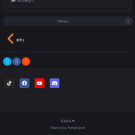
Atsakyti
Sekėjai
0
EITI Į
Kalba
Theme by Templanet