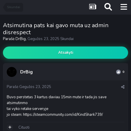
Skundai
Atsimutina pats kai gavo muta uz admin
disrespect
Parašė
DrBig
,
Gegužės 23, 2025
Skundai
Atsakyti
DrBig
0
Parašė
Gegužės 23, 2025
Buvo perstetas 3 kartus daviau 15min mute ir tada jis save
atsimutinmo
tai vyko retake serveryje
jo steam: https://steamcommunity.com/id/KindShark739/
Cituoti