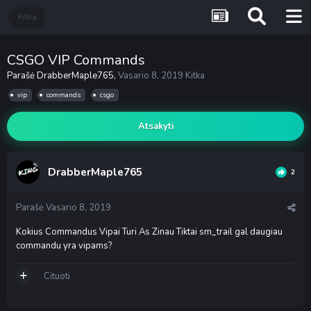
Kitka
CSGO VIP Commands
Parašė
DrabberMaple765
,
Vasario 8, 2019
Kitka
vip
commands
csgo
Atsakyti
DrabberMaple765
2
Parašė
Vasario 8, 2019
Kokius Commandus Vipai Turi As Zinau Tiktai sm_trail gal daugiau
commandu yra vipams?
Cituoti