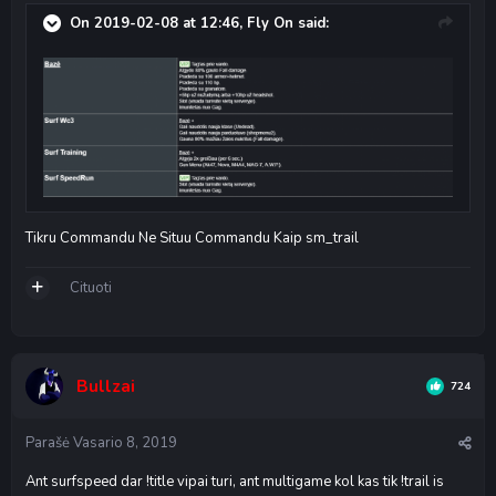
On 2019-02-08 at 12:46,
Fly On
said:
Tikru Commandu Ne Situu Commandu Kaip sm_trail
Cituoti
Bullzai
724
Parašė
Vasario 8, 2019
Ant surfspeed dar !title vipai turi, ant multigame kol kas tik !trail is