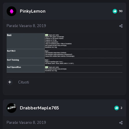
PinkyLemon
90
Parašė
Vasario 8, 2019
Cituoti
DrabberMaple765
2
Parašė
Vasario 8, 2019