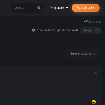
Registruotis
Prisijunkite
Visa veikla
Prisijunkite kad galėtumėt sekti
Sekėjai
0
Sukurti naują temą