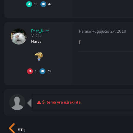
10
42
Phat_Kunt
Parašė
Rugpjūčio 27, 2018
Viršila
Narys
[
1
70
Ši tema yra užrakinta.
EITI Į