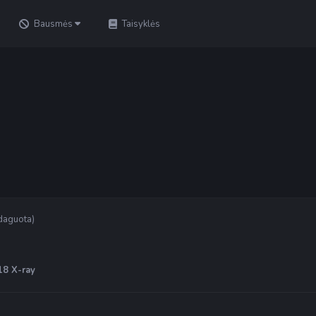
Bausmės
Taisyklės
daguota)
18
X-ray