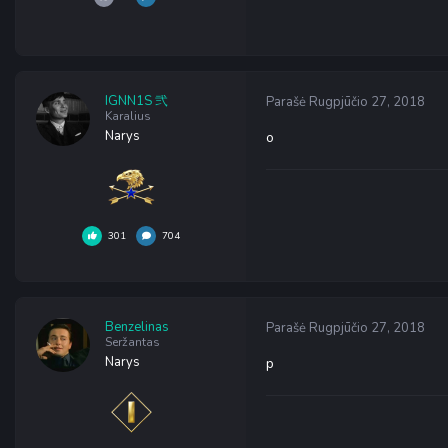
IGNN1S 弐
Parašė
Rugpjūčio 27, 2018
Karalius
Narys
o
301
704
Benzelinas
Parašė
Rugpjūčio 27, 2018
Seržantas
Narys
p