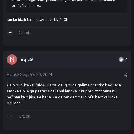
prašyčiau tiesos.
sunku tiketi kai ant tavo acc tik 700h
Cituoti
nqiz9
0
Parašė
Gegužės 26, 2024
šiaip publice kai žaidėjų labai daug buna galima prefirint kiekviena
smoke'a,o jeigu pastepsina labai lengva ir nupredictint buna,nu
nežinau kaip jūsų tie banai veikia,bet demo turi būti bent kažkoks
paliktas.
Cituoti