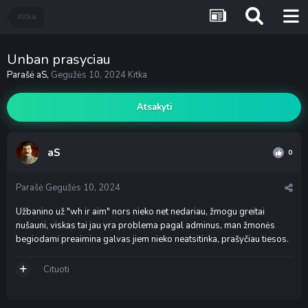
Kitka
Unban prasyciau
Parašė
aS
,
Gegužės 10, 2024
Kitka
Atsakyti
aS
0
Parašė
Gegužės 10, 2024
Užbanino už "wh ir aim" nors nieko net nedariau, žmogu greitai
nušauni, viskas tai jau yra problema pagal adminus, man žmonės
begiodami preaimina galvas jiem nieko neatsitinka, prašyčiau tiesos.
Cituoti