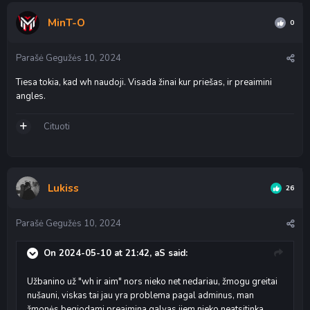
MinT-O
0
Parašė
Gegužės 10, 2024
Tiesa tokia, kad wh naudoji. Visada žinai kur priešas, ir preaimini
angles.
Cituoti
Lukiss
26
Parašė
Gegužės 10, 2024
On 2024-05-10 at 21:42,
aS
said:
Užbanino už "wh ir aim" nors nieko net nedariau, žmogu greitai
nušauni, viskas tai jau yra problema pagal adminus, man
žmonės begiodami preaimina galvas jiem nieko neatsitinka,