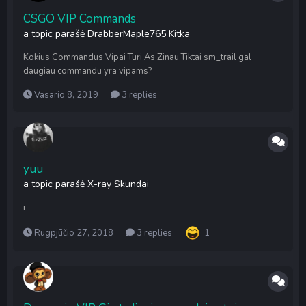
CSGO VIP Commands
a topic parašė
DrabberMaple765
Kitka
Kokius Commandus Vipai Turi As Zinau Tiktai sm_trail gal
daugiau commandu yra vipams?
Vasario 8, 2019
3 replies
yuu
a topic parašė
X-ray
Skundai
i
Rugpjūčio 27, 2018
3 replies
1