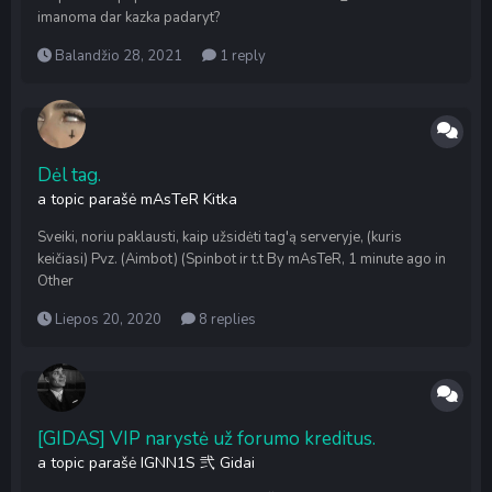
imanoma dar kazka padaryt?
Balandžio 28, 2021
1 reply
Dėl tag.
a topic parašė
mAsTeR
Kitka
Sveiki, noriu paklausti, kaip užsidėti tag'ą serveryje, (kuris
keičiasi) Pvz. (Aimbot) (Spinbot ir t.t By mAsTeR, 1 minute ago in
Other
Liepos 20, 2020
8 replies
[GIDAS] VIP narystė už forumo kreditus.
a topic parašė
IGNN1S 弐
Gidai