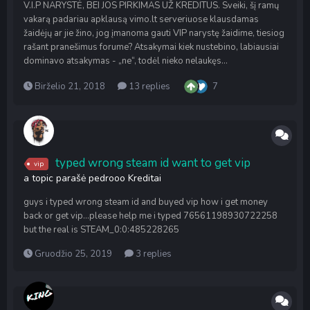
V.I.P NARYSTĖ, BEI JOS PIRKIMAS UŽ KREDITUS. Sveiki, šį ramų
vakarą padariau apklausą vimo.lt serveriuose klausdamas
žaidėjų ar jie žino, jog įmanoma gauti VIP narystę žaidime, tiesiog
rašant pranešimus forume? Atsakymai kiek nustebino, labiausiai
dominavo atsakymas - „ne“, todėl nieko nelaukęs...
Birželio 21, 2018
13 replies
7
typed wrong steam id want to get vip
vip
a topic parašė
pedrooo
Kreditai
guys i typed wrong steam id and buyed vip how i get money
back or get vip...please help me i typed 76561198930722258
but the real is STEAM_0:0:485228265
Gruodžio 25, 2019
3 replies