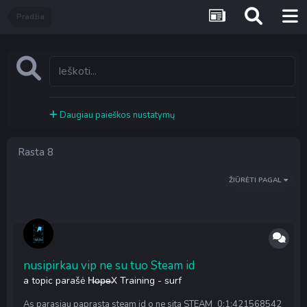
Pradžia
Daugiau paieškos nustatymų
Rasta 8
ŽIŪRĖTI PAGAL
nusipirkau vip ne su tuo Steam id
a topic parašė
H̶o̶p̶e̶X
Training - surf
As parasiau paprasta steam id o ne sita STEAM_0:1:421568542