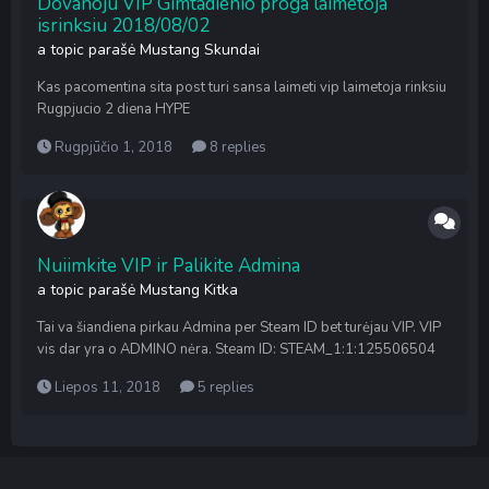
Dovanoju VIP Gimtadienio proga laimetoja
isrinksiu 2018/08/02
a topic parašė
Mustang
Skundai
Kas pacomentina sita post turi sansa laimeti vip laimetoja rinksiu
Rugpjucio 2 diena HYPE
Rugpjūčio 1, 2018
8 replies
Nuiimkite VIP ir Palikite Admina
a topic parašė
Mustang
Kitka
Tai va šiandiena pirkau Admina per Steam ID bet turėjau VIP. VIP
vis dar yra o ADMINO nėra. Steam ID: STEAM_1:1:125506504
Liepos 11, 2018
5 replies